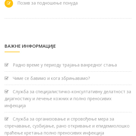
Позив за подношење понуда
ВАЖНЕ ИНФОРМАЦИЈЕ
Радно време у периоду трајања ванредног стања
Чиме се бавимо и кога збрињавамо?
Служба за специјалистичко-консултативну делатност за
дијагностику и лечење кожних и полно преносивих
инфекција
Служба за организовање и спровођење мера за
спречавање, сузбијање, рано откривање и епидемиолошко
праћење кретања полно преносивих инфекција